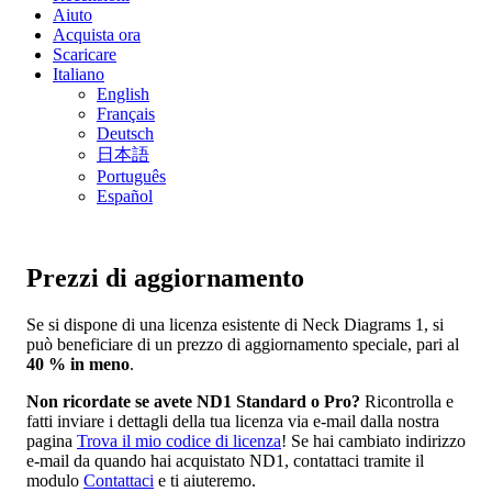
Aiuto
Acquista ora
Scaricare
Italiano
English
Français
Deutsch
日本語
Português
Español
Prezzi di aggiornamento
Se si dispone di una licenza esistente di Neck Diagrams 1, si
può beneficiare di un prezzo di aggiornamento speciale, pari al
40 % in meno
.
Non ricordate se avete ND1 Standard o Pro?
Ricontrolla e
fatti inviare i dettagli della tua licenza via e-mail dalla nostra
pagina
Trova il mio codice di licenza
! Se hai cambiato indirizzo
e-mail da quando hai acquistato ND1, contattaci tramite il
modulo
Contattaci
e ti aiuteremo.