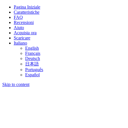
Pagina Iniziale
Caratteristiche
FAQ
Recensioni
Aiuto
Acquista ora
Scaricare
Italiano
English
Français
Deutsch
日本語
Português
Español
Skip to content